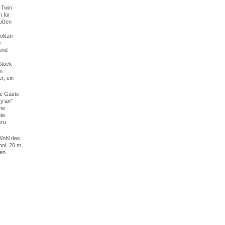
 Twin
n für
roßen
olitan-
e
 und
Stock
n
r, ein
ie Gäste
y'an"
me
hte
 zu
Wohl des
ool, 20 m
gen