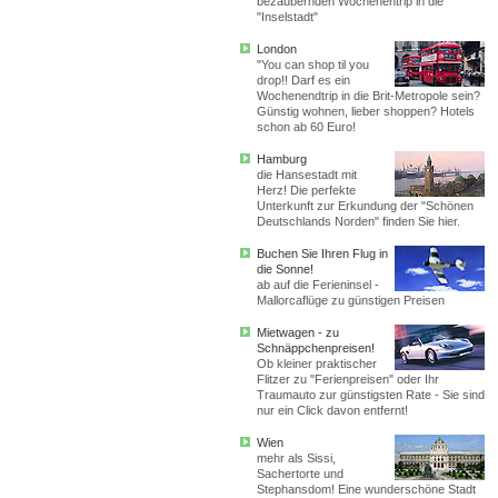
bezaubernden Wochenentrip in die
"Inselstadt"
London
"You can shop til you
drop!! Darf es ein
Wochenendtrip in die Brit-Metropole sein?
Günstig wohnen, lieber shoppen? Hotels
schon ab 60 Euro!
Hamburg
die Hansestadt mit
Herz! Die perfekte
Unterkunft zur Erkundung der "Schönen
Deutschlands Norden" finden Sie hier.
Buchen Sie Ihren Flug in
die Sonne!
ab auf die Ferieninsel -
Mallorcaflüge zu günstigen Preisen
Mietwagen - zu
Schnäppchenpreisen!
Ob kleiner praktischer
Flitzer zu "Ferienpreisen" oder Ihr
Traumauto zur günstigsten Rate - Sie sind
nur ein Click davon entfernt!
Wien
mehr als Sissi,
Sachertorte und
Stephansdom! Eine wunderschöne Stadt