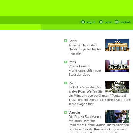
Berlin
Ab in die Hauptstadt -
Hotels für jedes Porte-
monnaie!
Paris
Vive la France!
Frühlingsgefühle in der
Stadt der Liebe
Rom
La Dolce Vita oder das
antike Rom: Werfen Sie
ein Münze in den berühmten "Fontana di
Trevi" und mit Sicherheit kehren Sie zurück
in die ewige Stadt.
Venedig
Die Piazza San Marco
mit ihrem Dom, die
Palazzi am Canal Grande, die zahlreichen
Brücken über die Kanäle locken zu einem