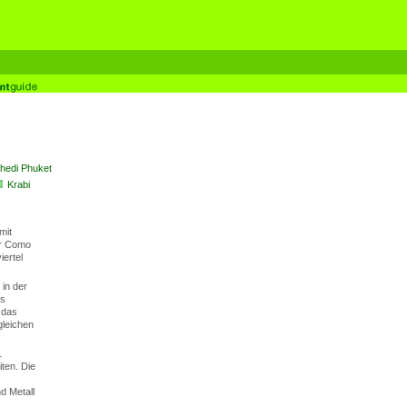
hedi Phuket
Krabi
mit
ur Como
iertel
in der
es
 das
gleichen
1
ten. Die
d Metall