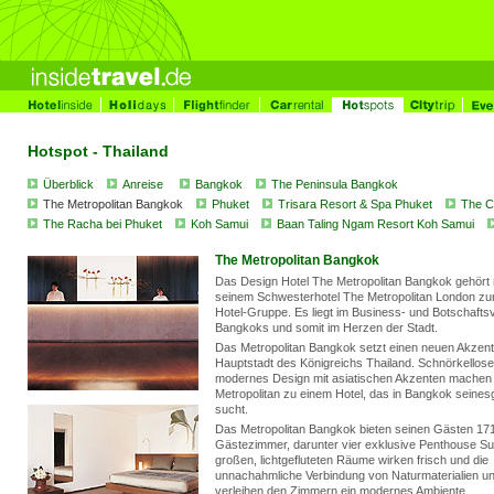
Hotspot - Thailand
Überblick
Anreise
Bangkok
The Peninsula Bangkok
The Metropolitan Bangkok
Phuket
Trisara Resort & Spa Phuket
The C
The Racha bei Phuket
Koh Samui
Baan Taling Ngam Resort Koh Samui
The Metropolitan Bangkok
Das Design Hotel The Metropolitan Bangkok gehört 
seinem Schwesterhotel The Metropolitan London z
Hotel-Gruppe. Es liegt im Business- und Botschaftsv
Bangkoks und somit im Herzen der Stadt.
Das Metropolitan Bangkok setzt einen neuen Akzent 
Hauptstadt des Königreichs Thailand. Schnörkellos
modernes Design mit asiatischen Akzenten machen
Metropolitan zu einem Hotel, das in Bangkok seines
sucht.
Das Metropolitan Bangkok bieten seinen Gästen 17
Gästezimmer, darunter vier exklusive Penthouse Sui
großen, lichtgefluteten Räume wirken frisch und die
unnachahmliche Verbindung von Naturmaterialien un
verleihen den Zimmern ein modernes Ambiente.