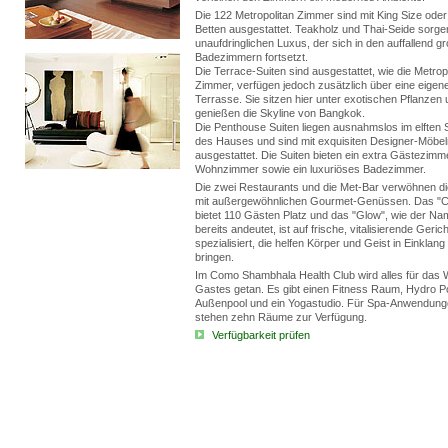
Die 122 Metropolitan Zimmer sind mit King Size oder
Betten ausgestattet. Teakholz und Thai-Seide sorge
unaufdringlichen Luxus, der sich in den auffallend g
Badezimmern fortsetzt.
Die Terrace-Suiten sind ausgestattet, wie die Metrop
Zimmer, verfügen jedoch zusätzlich über eine eigen
Terrasse. Sie sitzen hier unter exotischen Pflanzen
genießen die Skyline von Bangkok.
Die Penthouse Suiten liegen ausnahmslos im elften 
des Hauses und sind mit exquisiten Designer-Möbel
ausgestattet. Die Suiten bieten ein extra Gästezimme
Wohnzimmer sowie ein luxuriöses Badezimmer.
Die zwei Restaurants und die Met-Bar verwöhnen d
mit außergewöhnlichen Gourmet-Genüssen. Das "C
bietet 110 Gästen Platz und das "Glow", wie der Na
bereits andeutet, ist auf frische, vitalisierende Geric
spezialisiert, die helfen Körper und Geist in Einklang
bringen.
Im Como Shambhala Health Club wird alles für das 
Gastes getan. Es gibt einen Fitness Raum, Hydro P
Außenpool und ein Yogastudio. Für Spa-Anwendun
stehen zehn Räume zur Verfügung.
Verfügbarkeit prüfen