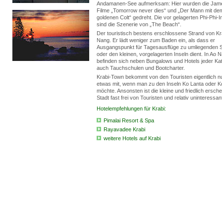
Andamanen-See aufmerksam: Hier wurden die Jam
Filme „Tomorrow never dies“ und „Der Mann mit de
goldenen Colt“ gedreht. Die vor gelagerten Phi-Phi-I
sind die Szenerie von „The Beach“.
Der touristisch bestens erschlossene Strand von Kra
Nang. Er lädt weniger zum Baden ein, als dass er
Ausgangspunkt für Tagesausflüge zu umliegenden 
oder den kleinen, vorgelagerten Inseln dient. In Ao 
befinden sich neben Bungalows und Hotels jeder Kat
auch Tauchschulen und Bootcharter.
Krabi-Town bekommt von den Touristen eigentlich n
etwas mit, wenn man zu den Inseln Ko Lanta oder Ko
möchte. Ansonsten ist die kleine und friedlich ersch
Stadt fast frei von Touristen und relativ uninteressan
Hotelempfehlungen für Krabi:
Pimalai Resort & Spa
Rayavadee Krabi
weitere Hotels auf Krabi