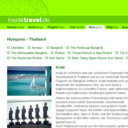
Hotspots - Thailand
Überblick
Anreise
Bangkok
The Peninsula Bangkok
The Metropolitan Bangkok
Phuket
Trisara Resort & Spa Phuket
The C
The Racha bei Phuket
Koh Samui
Baan Taling Ngam Resort Koh Samui
Krabi
Krabi ist sicherlich eine der schönsten Gegenden fü
Strandurlaub in Thailand und ist nur eineinhalb Stun
Flugzeit von Bangkok entfernt. Krabi befindet sich a
Westseite der Andamanen-See, wo sich bizarre
Kalkformationen zu schroffen Felsen, spitz geformt
Nadeln und halbrunden Inselbergen geformt haben.
Neben der interessanten Felsenlandschaft bietet Kr
wunderschöne weiße Sandstrände, faszinierende
Korallenriffe, zahlreiche kleinere und größere Inseln
üppige tropische Natur mit Höhlen und Wasserfällen
Verständlich also, dass in Krabi, seit der Entdeckun
Backpacker in den 80er Jahren, der Tourismus star
gewachsen ist.
Auch Hollywood wurde auf die interessante Landsch