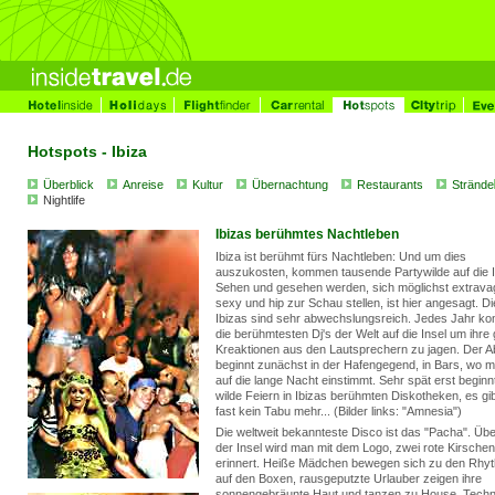
Hotspots - Ibiza
Überblick
Anreise
Kultur
Übernachtung
Restaurants
Strände
Nightlife
Ibizas berühmtes Nachtleben
Ibiza ist berühmt fürs Nachtleben: Und um dies
auszukosten, kommen tausende Partywilde auf die I
Sehen und gesehen werden, sich möglichst extrava
sexy und hip zur Schau stellen, ist hier angesagt. D
Ibizas sind sehr abwechslungsreich. Jedes Jahr 
die berühmtesten Dj's der Welt auf die Insel um ihre
Kreaktionen aus den Lautsprechern zu jagen. Der 
beginnt zunächst in der Hafengegend, in Bars, wo m
auf die lange Nacht einstimmt. Sehr spät erst beginn
wilde Feiern in Ibizas berühmten Diskotheken, es gi
fast kein Tabu mehr... (Bilder links: "Amnesia")
Die weltweit bekannteste Disco ist das "Pacha". Über
der Insel wird man mit dem Logo, zwei rote Kirschen
erinnert. Heiße Mädchen bewegen sich zu den Rhy
auf den Boxen, rausgeputzte Urlauber zeigen ihre
sonnengebräunte Haut und tanzen zu House, Tech