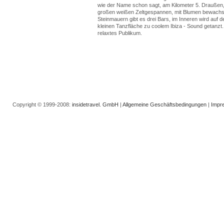
wie der Name schon sagt, am Kilometer 5. Draußen,
großen weißen Zeltgespannen, mit Blumen bewach
Steinmauern gibt es drei Bars, im Inneren wird auf d
kleinen Tanzfläche zu coolem Ibiza - Sound getanzt
relaxtes Publikum.
Copyright © 1999-2008:
insidetravel. GmbH
|
Allgemeine Geschäftsbedingungen
|
Impr