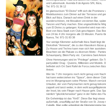
und Latinomusik. Avenida 8 de Agosto S/N, Ibiza,
Tel. 971-31 36 12
Im glamourösen "El Divino" trifft sich die Prominenz
Modebusiness zum Dinner auf der Terrasse und gen
Blick auf Ibiza. Danach auf einen Drink in der
wunderschönen, mit Mosaiken verzierten Bar, spät
Tanzen und Party machen. Eine ungewöhnliche Mögl
zum El Divino zu gelangen: Kostenfrei wird man mit
Boot von Ibiza Stadt zum Club geschippert. Das Boo
von 24 bis 4 Uhr morgens alle 15 Minuten. Puerto Ib
Nueva, Tel. 971-31 83 38
Nur wenige Kilometer außerhalb Ibiza Stadt liegt die
Diskothek "Amnesia", die zu den Klassikern Ibizas g
Zu House und Techno kann man sich hier austoben
Beachten sie die Plakate zu diversen Motto - Parties
Schaumparty, Bikini Party etc. Carretera Sant Antoni
Ohne Hemmungen wird im "Privilege" gefeiert. Ein T
partywilder Drag - Queens, Millionäre und Models. 
befindet sich Ort Sant Rafel de Forca zwischen Ibiz
Antoni.
Wer bis 7 Uhr morgens noch nicht genug vom Nach
hat kann weiterziehen ins "Space", denn dieser Club
erst im Morgengrauen seine Pforten. Manch verrück
Urlauber, der vom Partymachen nicht genug bekom
zappelt und tanzt weiter, in dem wohl ausgeflipptest
der Insel, bis sein Flieger nach Hause geht. Das Spa
nämlich "glücklicherweise" ganz in der Nähe des Fl
Ein Geheimtipp ist das "Km5". Diese Bar liegt etwas
außerhalb, unauffällig auf der Straße von St. Josep
Cubells. Man sollte unbedingt die Kilometersteine be