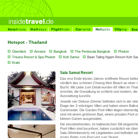
Hotspot - Thailand
Überblick
Anreise
Bangkok
The Peninsula Bangkok
Phuket
Trisara Resort & Spa Phuket
Koh Samui
Baan Taling Ngam Resort Koh Sa
Krabi
Sala Samui Resort
Das erst Ende letzten Jahres eröffnete Resort befin
nördlich des schönen Choeng Mon Beach an einer r
Bucht. Mit Liebe zum Detail wurden 69 Villen im Thais
errichtet, die Gestaltung ist schlicht und modern, die
Ausstattung luxuriös.
Jeweils vier Deluxe-Zimmer befinden sich in der ob
Etage der 2-stöckigen Villen und haben einem Balko
Gartenseite. Die Garden Pool-Villen liegen ebenerdi
sind mit einem größeren Bad, einem privaten Pool u
kleinen Garten ausgestattet.
Die einzelstehenden, im balinesischen Stil eingericht
Pool-Villen sind luxuriöser, haben zusätzlich ein üb
Sala (Wohnbereich) mit Liegebetten und befinden sic
erster Reihe zum Pool und zum Strand.