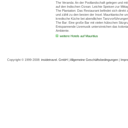
The Veranda: An der Poollandschaft gelegen und mit
auf den Indischen Ozean. Leichte Speisen zur Mittag
The Plantation: Das Restaurant befindet sich direkt
und zählt zu den besten der Insel. Mauritianische u
kreolische Küche bei abendlichen Tanzvorführungen
The Bar: Eine große Bar mit vielen hübschen Sitzgr
Entspannende Livemusik unterstreichen das kolonia
Ambiente.
weitere Hotels auf Mauritius
Copyright © 1999-2008:
insidetravel. GmbH
|
Allgemeine Geschäftsbedingungen
|
Impr