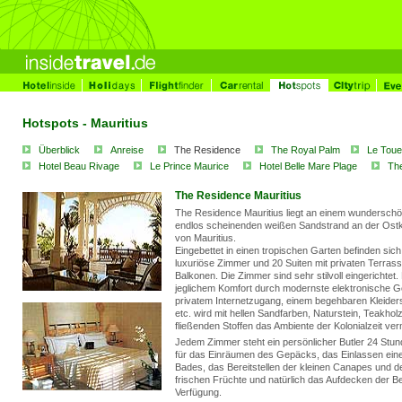
Hotspots - Mauritius
Überblick
Anreise
The Residence
The Royal Palm
Le Tou
Hotel Beau Rivage
Le Prince Maurice
Hotel Belle Mare Plage
Th
The Residence Mauritius
The Residence Mauritius liegt an einem wundersch
endlos scheinenden weißen Sandstrand an der Ost
von Mauritius.
Eingebettet in einen tropischen Garten befinden sic
luxuriöse Zimmer und 20 Suiten mit privaten Terras
Balkonen. Die Zimmer sind sehr stilvoll eingerichtet
jeglichem Komfort durch modernste elektronische G
privatem Internetzugang, einem begehbaren Kleide
etc. wird mit hellen Sandfarben, Naturstein, Teakhol
fließenden Stoffen das Ambiente der Kolonialzeit vermi
Jedem Zimmer steht ein persönlicher Butler 24 Stun
für das Einräumen des Gepäcks, das Einlassen ein
Bades, das Bereitstellen der kleinen Canapes und d
frischen Früchte und natürlich das Aufdecken der Be
Verfügung.