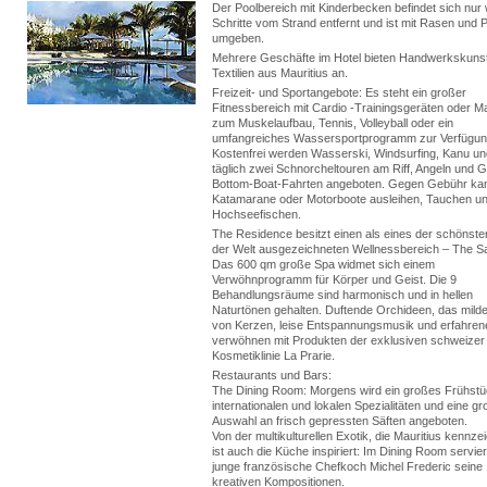
Der Poolbereich mit Kinderbecken befindet sich nur
Schritte vom Strand entfernt und ist mit Rasen und
umgeben.
Mehrere Geschäfte im Hotel bieten Handwerkskuns
Textilien aus Mauritius an.
Freizeit- und Sportangebote: Es steht ein großer
Fitnessbereich mit Cardio -Trainingsgeräten oder 
zum Muskelaufbau, Tennis, Volleyball oder ein
umfangreiches Wassersportprogramm zur Verfügun
Kostenfrei werden Wasserski, Windsurfing, Kanu un
täglich zwei Schnorcheltouren am Riff, Angeln und 
Bottom-Boat-Fahrten angeboten. Gegen Gebühr ka
Katamarane oder Motorboote ausleihen, Tauchen u
Hochseefischen.
The Residence besitzt einen als eines der schönst
der Welt ausgezeichneten Wellnessbereich – The S
Das 600 qm große Spa widmet sich einem
Verwöhnprogramm für Körper und Geist. Die 9
Behandlungsräume sind harmonisch und in hellen
Naturtönen gehalten. Duftende Orchideen, das milde
von Kerzen, leise Entspannungsmusik und erfahre
verwöhnen mit Produkten der exklusiven schweizer
Kosmetiklinie La Prarie.
Restaurants und Bars:
The Dining Room: Morgens wird ein großes Frühstü
internationalen und lokalen Spezialitäten und eine g
Auswahl an frisch gepressten Säften angeboten.
Von der multikulturellen Exotik, die Mauritius kennze
ist auch die Küche inspiriert: Im Dining Room servier
junge französische Chefkoch Michel Frederic seine
kreativen Kompositionen.