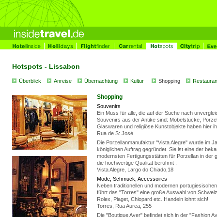
Hotspots - Lissabon
Überblick
Anreise
Übernachtung
Kultur
Shopping
Restauran
Shopping
S
ouvenirs
Ein Muss für alle, die auf der Suche nach unverglei
Souvenirs aus der Antike sind: Möbelstücke, Porzel
Glaswaren und religiöse Kunstobjekte haben hier ih
Rua de S: Josè
Die Porzellanmanufaktur "Vista Alegre" wurde im J
königlichen Auftrag gegründet. Sie ist eine der bek
modernsten Fertigungsstätten für Porzellan in der 
die hochwertige Qualität berühmt .
Vista Alegre, Largo do Chiado,18
Mode, Schmuck, Accessoires
Neben traditionellen und modernen portugiesisch
führt das "Torres" eine große Auswahl von Schwei
Rolex, Piaget, Chiopard etc. Handeln lohnt sich!
Torres, Rua Aurea, 255
Die "Boutique Ayer" befindet sich in der "Fashion A