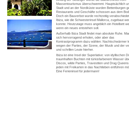
Massentourismus überschwemmt. Hauptsächlich um
Stadt und an der Nordküste wurden Bettenburgen g
Restaurants und Geschäfte schossen aus dem Bod
Doch ein Bauverbot wurde rechtzeitig verabschiede
Ibiza, wie die Schwesterinsel Mallorca, zugebaut w
konnte. Heutzutage muss angeblich ein Hotelbett we
wenn ein neues entstehen soll.
Außerhalb Ibiza Stadt findet man absolute Ruhe. M
sich hervorragend erholen, oder aber das
Kontrastprogramm dazu wählen: Nachtschwärmer
wegen der Parties, der Szene, der Musik und der v
und schrillen Leute hierher.
Ibiza ist eine Insel der Superlative: von idyllischen D
traumhaften Buchten mit türkisfarbenem Wasser üb
Discos, wilde Parties, Travestiten und Drag Queens,
jeden mit Freikarten in das Nachtleben entführen m
Eine Ferieninsel für jedermann!