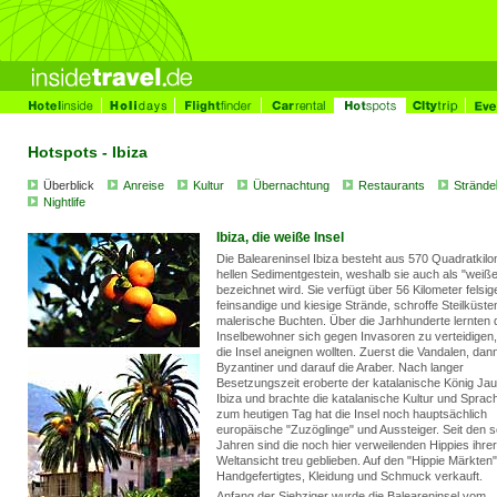
Hotspots - Ibiza
Überblick
Anreise
Kultur
Übernachtung
Restaurants
Strände
Nightlife
Ibiza, die weiße Insel
Die Baleareninsel Ibiza besteht aus 570 Quadratkil
hellen Sedimentgestein, weshalb sie auch als "weiße
bezeichnet wird. Sie verfügt über 56 Kilometer felsig
feinsandige und kiesige Strände, schroffe Steilküste
malerische Buchten. Über die Jarhhunderte lernten 
Inselbewohner sich gegen Invasoren zu verteidigen,
die Insel aneignen wollten. Zuerst die Vandalen, dann
Byzantiner und darauf die Araber. Nach langer
Besetzungszeit eroberte der katalanische König Jau
Ibiza und brachte die katalanische Kultur und Sprach
zum heutigen Tag hat die Insel noch hauptsächlich
europäische "Zuzöglinge" und Aussteiger. Seit den 
Jahren sind die noch hier verweilenden Hippies ihrer
Weltansicht treu geblieben. Auf den "Hippie Märkten"
Handgefertigtes, Kleidung und Schmuck verkauft.
Anfang der Siebziger wurde die Baleareninsel vom